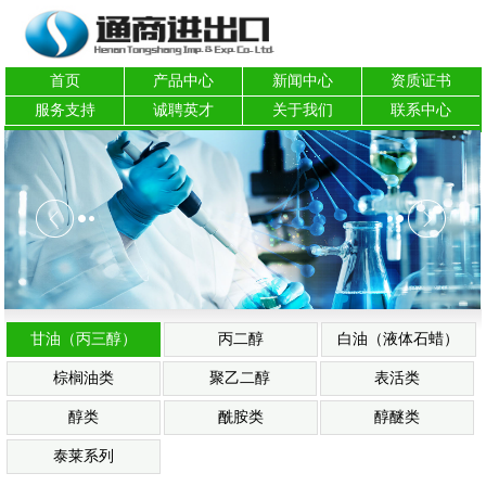
首页
产品中心
新闻中心
资质证书
服务支持
诚聘英才
关于我们
联系中心
甘油（丙三醇）
丙二醇
白油（液体石蜡）
棕榈油类
聚乙二醇
表活类
醇类
酰胺类
醇醚类
泰莱系列